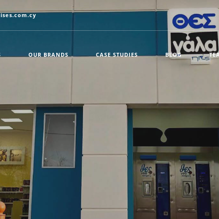
ises.com.cy
S
OUR BRANDS
CASE STUDIES
BLOG
TE