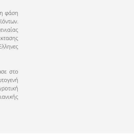
νη φάση
ϊόντων.
ενιαίας
έκτασης
λληνες
ωσε στο
ωτογενή
γροτική
ιανικής