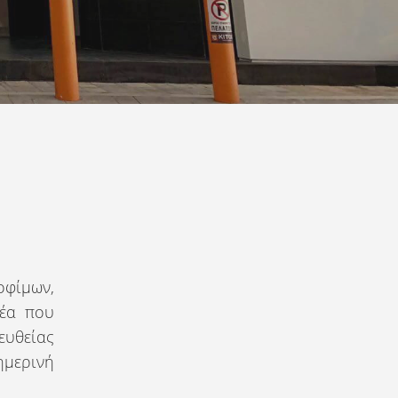
οφίμων,
δέα που
ευθείας
ημερινή