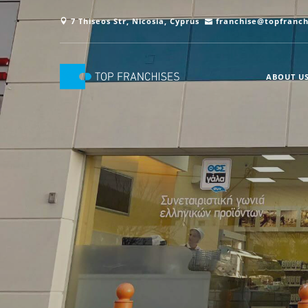
7 Thiseos Str, Nicosia, Cyprus
franchise@topfranch
ABOUT U